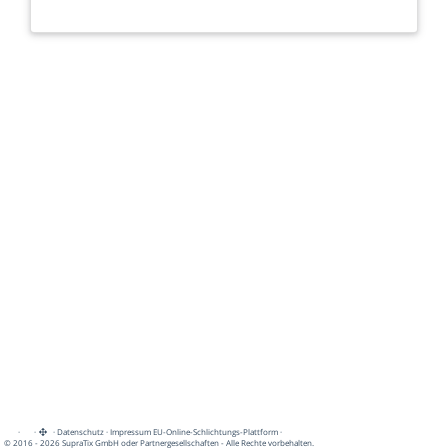
·
·
·
Datenschutz
·
Impressum
EU-Online-Schlichtungs-Plattform
·
© 2016 - 2026 SupraTix GmbH oder Partnergesellschaften - Alle Rechte vorbehalten.