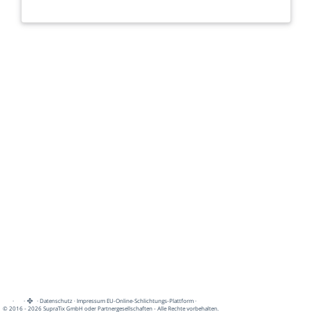
·
·
·
Datenschutz
·
Impressum
EU-Online-Schlichtungs-Plattform
·
© 2016 - 2026 SupraTix GmbH oder Partnergesellschaften - Alle Rechte vorbehalten.