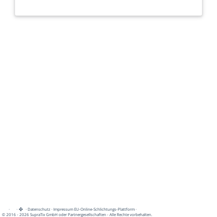
·
·
·
Datenschutz
·
Impressum
EU-Online-Schlichtungs-Plattform
·
© 2016 - 2026 SupraTix GmbH oder Partnergesellschaften - Alle Rechte vorbehalten.