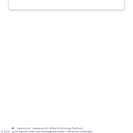
·
·
·
Datenschutz
·
Impressum
EU-Online-Schlichtungs-Plattform
·
© 2016 - 2026 SupraTix GmbH oder Partnergesellschaften - Alle Rechte vorbehalten.