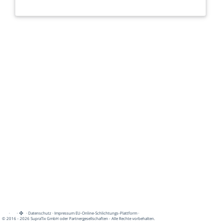
·
·
·
Datenschutz
·
Impressum
EU-Online-Schlichtungs-Plattform
·
© 2016 - 2026 SupraTix GmbH oder Partnergesellschaften - Alle Rechte vorbehalten.