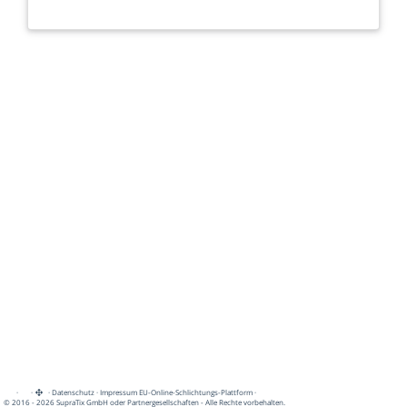
·
·
·
Datenschutz
·
Impressum
EU-Online-Schlichtungs-Plattform
·
© 2016 - 2026 SupraTix GmbH oder Partnergesellschaften - Alle Rechte vorbehalten.